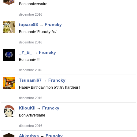
Bon anniversaire.
décembre 2016
topaze93
→
Fruncky
Bon anniv' Fruncky! \o/
décembre 2016
_Y_B_
→
Fruncky
Bon anniv !!!
décembre 2016
Tsunami67
→
Fruncky
Happy Birthday mon p'tit try hardeur !
décembre 2016
KilouKil
→
Fruncky
Bon Arfiversaire
décembre 2016
Akkorhys
→
Fruncky