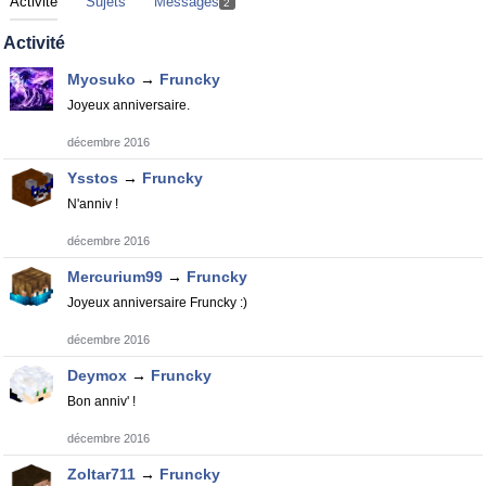
Activité
Sujets
Messages
2
Activité
Myosuko
→
Fruncky
Joyeux anniversaire.
décembre 2016
Ysstos
→
Fruncky
N'anniv !
décembre 2016
Mercurium99
→
Fruncky
Joyeux anniversaire Fruncky :)
décembre 2016
Deymox
→
Fruncky
Bon anniv' !
décembre 2016
Zoltar711
→
Fruncky