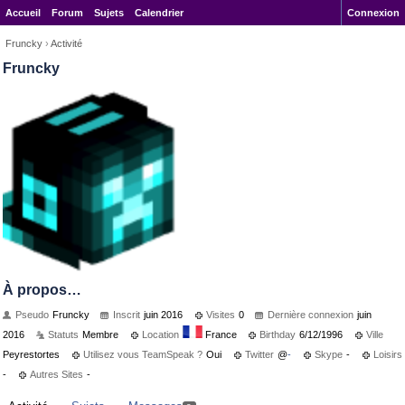
Accueil
Forum
Sujets
Calendrier
Connexion
Fruncky
›
Activité
Fruncky
À propos…
Pseudo
Fruncky
Inscrit
juin 2016
Visites
0
Dernière connexion
juin
2016
Statuts
Membre
Location
France
Birthday
6/12/1996
Ville
Peyrestortes
Utilisez vous TeamSpeak ?
Oui
Twitter
@
-
Skype
-
Loisirs
-
Autres Sites
-