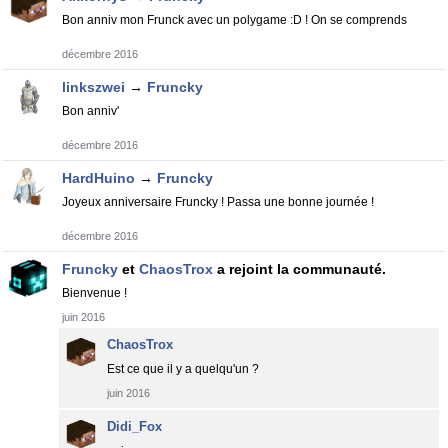
Bon anniv mon Frunck avec un polygame :D ! On se comprends
décembre 2016
linkszwei
→
Fruncky
Bon anniv'
décembre 2016
HardHuino
→
Fruncky
Joyeux anniversaire Fruncky ! Passa une bonne journée !
décembre 2016
Fruncky
et
ChaosTrox
a rejoint la communauté.
Bienvenue !
juin 2016
ChaosTrox
Est ce que il y a quelqu'un ?
juin 2016
Didi_Fox