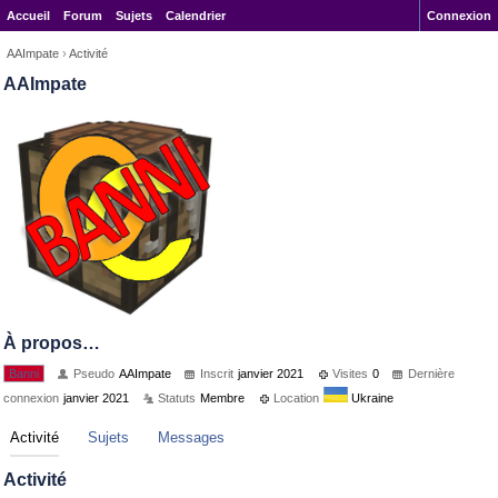
Accueil
Forum
Sujets
Calendrier
Connexion
AAImpate
›
Activité
AAImpate
À propos…
Banni
Pseudo
AAImpate
Inscrit
janvier 2021
Visites
0
Dernière
connexion
janvier 2021
Statuts
Membre
Location
Ukraine
Activité
Sujets
Messages
Activité