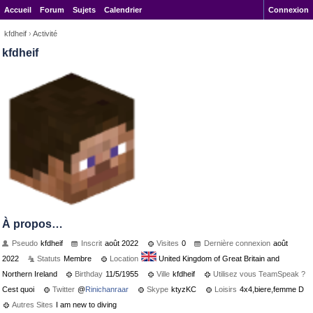
Accueil
Forum
Sujets
Calendrier
Connexion
kfdheif
›
Activité
kfdheif
À propos…
Pseudo
kfdheif
Inscrit
août 2022
Visites
0
Dernière connexion
août
2022
Statuts
Membre
Location
United Kingdom of Great Britain and
Northern Ireland
Birthday
11/5/1955
Ville
kfdheif
Utilisez vous TeamSpeak ?
Cest quoi
Twitter
@
Rinichanraar
Skype
ktyzKC
Loisirs
4x4,biere,femme D
Autres Sites
I am new to diving