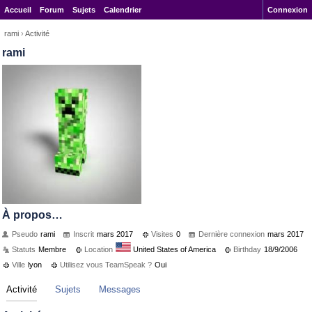
Accueil
Forum
Sujets
Calendrier
Connexion
rami
›
Activité
rami
À propos…
Pseudo
rami
Inscrit
mars 2017
Visites
0
Dernière connexion
mars 2017
Statuts
Membre
Location
United States of America
Birthday
18/9/2006
Ville
lyon
Utilisez vous TeamSpeak ?
Oui
Activité
Sujets
Messages