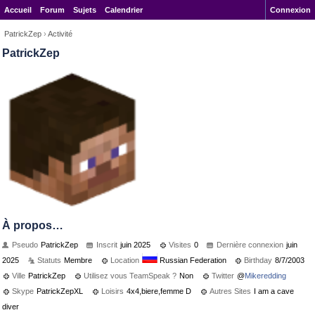
Accueil
Forum
Sujets
Calendrier
Connexion
PatrickZep
›
Activité
PatrickZep
À propos…
Pseudo
PatrickZep
Inscrit
juin 2025
Visites
0
Dernière connexion
juin
2025
Statuts
Membre
Location
Russian Federation
Birthday
8/7/2003
Ville
PatrickZep
Utilisez vous TeamSpeak ?
Non
Twitter
@
Mikeredding
Skype
PatrickZepXL
Loisirs
4x4,biere,femme D
Autres Sites
I am a cave
diver