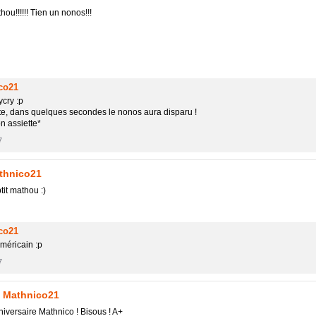
ou!!!!!! Tien un nonos!!!
co21
ycry :p
te, dans quelques secondes le nonos aura disparu !
n assiette*
7
thnico21
it mathou :)
co21
américain :p
7
→
Mathnico21
niversaire Mathnico ! Bisous ! A+