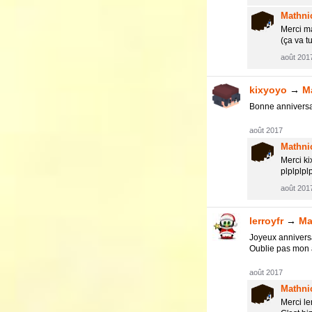
Mathni
Merci m
(ça va tu
août 201
kixyoyo
→
M
Bonne anniversai
août 2017
Mathni
Merci ki
plplplpl
août 201
lerroyfr
→
Ma
Joyeux annivers
Oublie pas mon 
août 2017
Mathni
Merci le