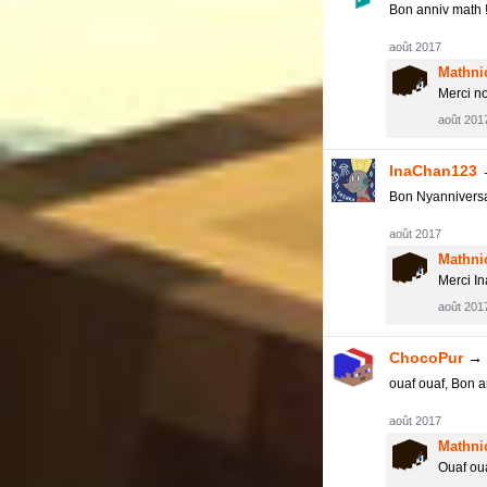
Bon anniv math !
août 2017
Mathni
Merci n
août 201
InaChan123
Bon Nyanniversai
août 2017
Mathni
Merci I
août 201
ChocoPur
→
ouaf ouaf, Bon a
août 2017
Mathni
Ouaf oua