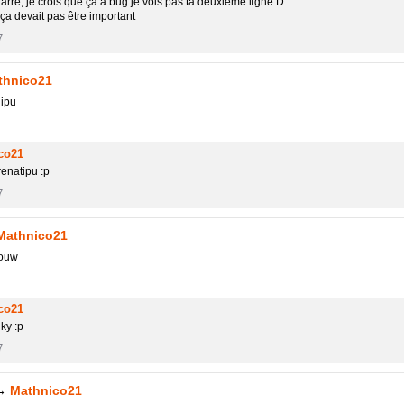
zarre, je crois que ça a bug je vois pas ta deuxième ligne D:
 ça devait pas être important
7
thnico21
nipu
co21
enatipu :p
7
Mathnico21
houw
co21
nky :p
7
→
Mathnico21