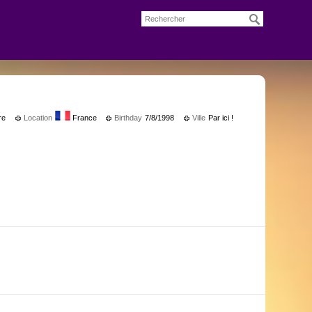
re
Location
France
Birthday
7/8/1998
Ville
Par ici !