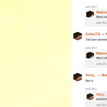
août 2017
Mathni
Merci so
août 201
Zoltar711
→
Très bon annive
août 2017
Mathni
Merci x
août 201
Volcy_
→
Ma
Bon a
août 2017
Volcy_
annivers
août 201