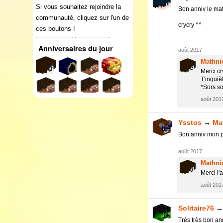
Si vous souhaitez rejoindre la
Bon anniv le math
communauté, cliquez sur l'un de
crycry ^^
ces boutons !
Connexion
S'inscrire
Anniversaires du jour
août 2017
Mathni
Merci cr
T'inquiè
*Sors so
août 201
Ysstos
→
Ma
Bon anniv mon pt
août 2017
Mathni
Merci l'
août 201
Solitaire76
Très très bon an