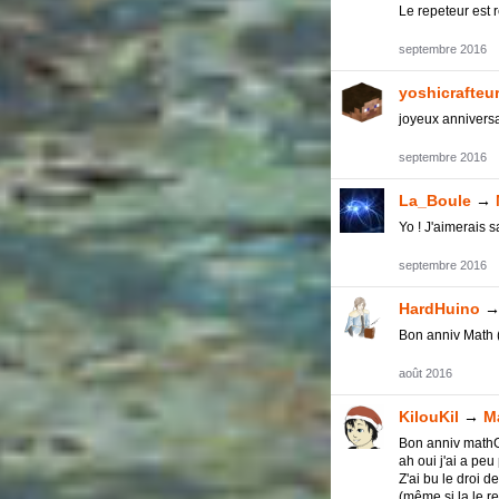
Le repeteur est 
septembre 2016
yoshicrafteu
joyeux anniversa
septembre 2016
La_Boule
→
Yo ! J'aimerais 
septembre 2016
HardHuino
Bon anniv Math (
août 2016
KilouKil
→
M
Bon anniv mathGl
ah oui j'ai a peu
Z'ai bu le droi d
(même si la le re