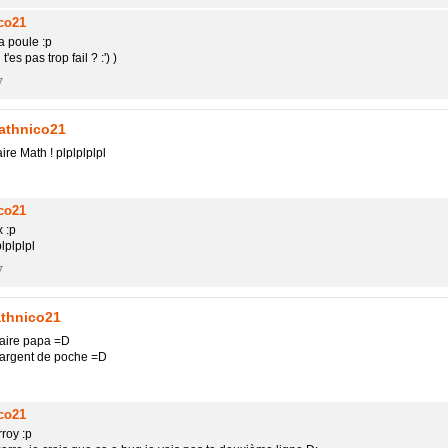
co21
a poule :p
 t'es pas trop fail ? :') )
7
athnico21
re Math ! plplplplpl
co21
x :p
plplplpl
7
thnico21
aire papa =D
argent de poche =D
co21
rroy :p