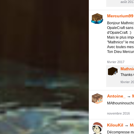
août 201
Mercurium99
Bonjour Mathnic
OpaleCraft sans 
d'OpaleCraft. :)
Mais le plus impo
"Mathnico" le mod
Avec toutes mes
Ton Dieu Mercuri
février 2017
Mathni
Thanks Ô
février 2
Antoine_
→
MAthouninouch
novembre 2016
KilouKil
→
M
Décompresse ma