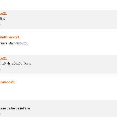
co21
li :p
7
Mathnico21
rsaire Mathnizouzou.
co21
X_z0lt4r_z0uz0u_Xx :p
7
thnico21
aire traitre de retraité
7