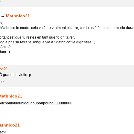
7
→
Mathnico21
o,
Mathnico le modo, cela va faire vraiment bizarre, car tu as été un super modo dura
rtant est que tu restes en tant que "dignitaire".
o a pris sa retraite, longue vie à "Mathnico" le dignitaire. :)
 Amitiés
um. :)
co21
 grande divinité :p
017
Mathnico21
ouchoulouloubidoudoupoupoubouuuuuuuuu
athnico21
th!