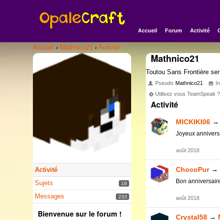
Accueil
Forum
Activité
Accueil
›
Mathnico21
›
Activité
Mathnico21
Toutou Sans Frontière ser
Pseudo
Mathnico21
In
Utilisez vous TeamSpeak 
Activité
MICKIKI06
→
Joyeux annivers
août 2018
ChocoPur
→
Activité
Bon anniversair
Sujets
16
Messages
233
août 2018
Bienvenue sur le forum !
Crystal58
→