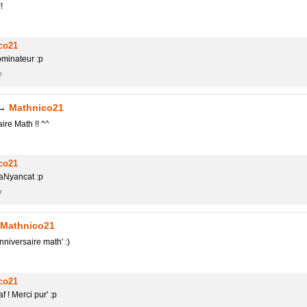
!
co21
ominateur :p
7
→
Mathnico21
re Math !! ^^
co21
naNyancat :p
7
Mathnico21
nniversaire math' :)
co21
f ! Merci pur' :p