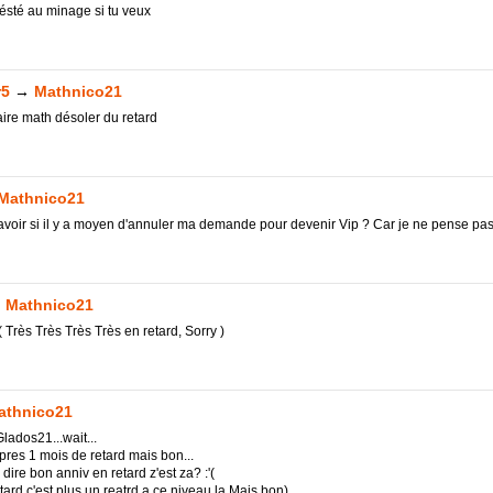
résté au minage si tu veux
r5
→
Mathnico21
ire math désoler du retard
Mathnico21
savoir si il y a moyen d'annuler ma demande pour devenir Vip ? Car je ne pense pas 
→
Mathnico21
 Très Très Très Très en retard, Sorry )
athnico21
ados21...wait...
 pres 1 mois de retard mais bon...
e dire bon anniv en retard z'est za? :'(
tard c'est plus un reatrd a ce niveau la Mais bon)