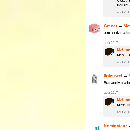
C'est bi
Bouarf..
août 201
Grenat
→
Ma
bon anniv math
août 2017
Mathni
Merci Gr
août 201
linkszwei
→
Bon anniv' mat
août 2017
Mathni
Merci li
août 201
Nominateur