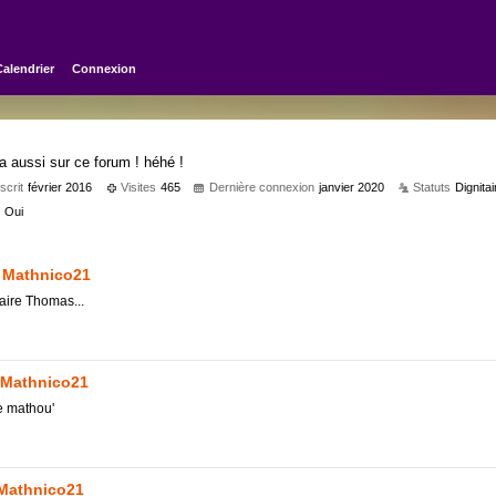
Calendrier
Connexion
a aussi sur ce forum ! héhé !
scrit
février 2016
Visites
465
Dernière connexion
janvier 2020
Statuts
Dignitai
?
Oui
Mathnico21
aire Thomas...
Mathnico21
e mathou'
Mathnico21