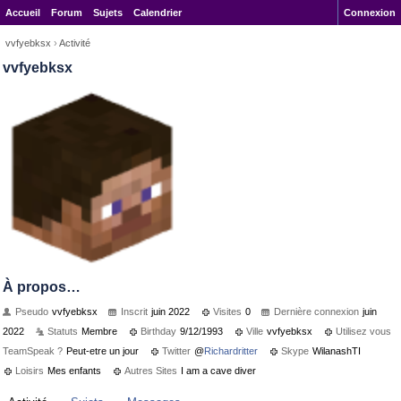
Accueil
Forum
Sujets
Calendrier
Connexion
vvfyebksx
›
Activité
vvfyebksx
À propos…
Pseudo
vvfyebksx
Inscrit
juin 2022
Visites
0
Dernière connexion
juin
2022
Statuts
Membre
Birthday
9/12/1993
Ville
vvfyebksx
Utilisez vous
TeamSpeak ?
Peut-etre un jour
Twitter
@
Richardritter
Skype
WilanashTI
Loisirs
Mes enfants
Autres Sites
I am a cave diver