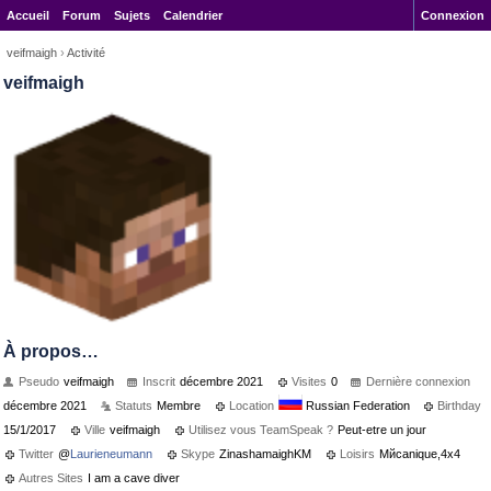
Accueil
Forum
Sujets
Calendrier
Connexion
veifmaigh
›
Activité
veifmaigh
À propos…
Pseudo
veifmaigh
Inscrit
décembre 2021
Visites
0
Dernière connexion
décembre 2021
Statuts
Membre
Location
Russian Federation
Birthday
15/1/2017
Ville
veifmaigh
Utilisez vous TeamSpeak ?
Peut-etre un jour
Twitter
@
Laurieneumann
Skype
ZinashamaighKM
Loisirs
Mйcanique,4x4
Autres Sites
I am a cave diver