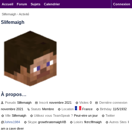
Accueil
Forum
Sujets
Calendrier
Connexion
Slifemaigh
›
Activité
Slifemaigh
À propos…
Pseudo
Slifemaigh
Inscrit
novembre 2021
Visites
0
Dernière connexion
novembre 2021
Statuts
Membre
Location
France
Birthday
11/5/1932
Ville
Slifemaigh
Utilisez vous TeamSpeak ?
Peut-etre un jour
Twitter
@
Johns1984
Skype
growthratemaighXB
Loisirs
fktrcfifmaigh
Autres Sites
I
am a cave diver