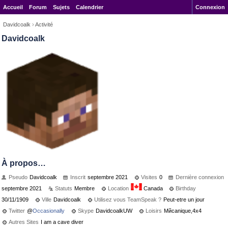
Accueil
Forum
Sujets
Calendrier
Connexion
Davidcoalk
›
Activité
Davidcoalk
À propos…
Pseudo
Davidcoalk
Inscrit
septembre 2021
Visites
0
Dernière connexion
septembre 2021
Statuts
Membre
Location
Canada
Birthday
30/11/1909
Ville
Davidcoalk
Utilisez vous TeamSpeak ?
Peut-etre un jour
Twitter
@
Occasionally
Skype
DavidcoalkUW
Loisirs
Mйcanique,4x4
Autres Sites
I am a cave diver