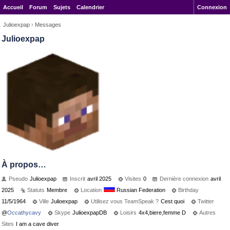
Accueil
Forum
Sujets
Calendrier
Connexion
Julioexpap
›
Messages
Julioexpap
À propos…
Pseudo
Julioexpap
Inscrit
avril 2025
Visites
0
Dernière connexion
avril
2025
Statuts
Membre
Location
Russian Federation
Birthday
11/5/1964
Ville
Julioexpap
Utilisez vous TeamSpeak ?
Cest quoi
Twitter
@
Occathycavy
Skype
JulioexpapDB
Loisirs
4x4,biere,femme D
Autres
Sites
I am a cave diver