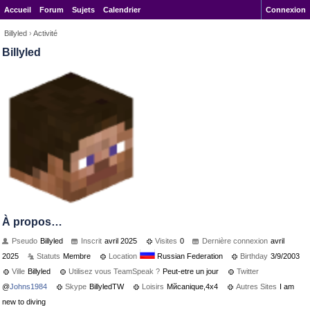
Accueil
Forum
Sujets
Calendrier
Connexion
Billyled
›
Activité
Billyled
À propos…
Pseudo
Billyled
Inscrit
avril 2025
Visites
0
Dernière connexion
avril
2025
Statuts
Membre
Location
Russian Federation
Birthday
3/9/2003
Ville
Billyled
Utilisez vous TeamSpeak ?
Peut-etre un jour
Twitter
@
Johns1984
Skype
BillyledTW
Loisirs
Mйcanique,4x4
Autres Sites
I am
new to diving