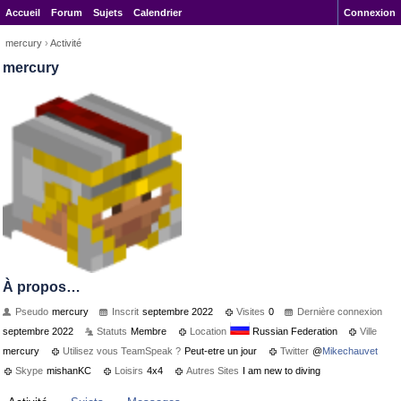
Accueil
Forum
Sujets
Calendrier
Connexion
mercury
›
Activité
mercury
À propos…
Pseudo
mercury
Inscrit
septembre 2022
Visites
0
Dernière connexion
septembre 2022
Statuts
Membre
Location
Russian Federation
Ville
mercury
Utilisez vous TeamSpeak ?
Peut-etre un jour
Twitter
@
Mikechauvet
Skype
mishanKC
Loisirs
4x4
Autres Sites
I am new to diving