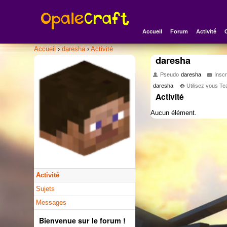
Accueil
Forum
Activité
Accueil
›
daresha
›
Activité
daresha
Pseudo
daresha
Inscr
daresha
Utilisez vous T
Activité
Aucun élément.
Activité
Sujets
Messages
Bienvenue sur le forum !