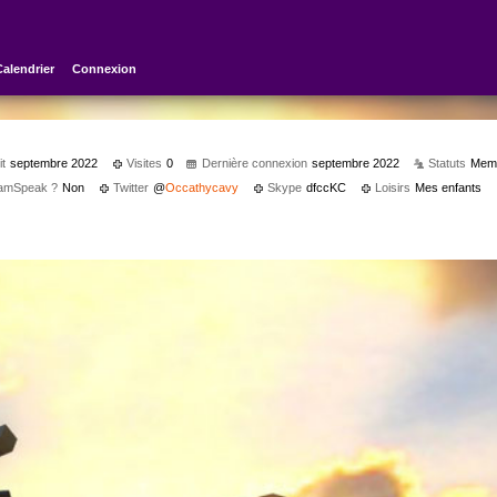
Calendrier
Connexion
it
septembre 2022
Visites
0
Dernière connexion
septembre 2022
Statuts
Mem
eamSpeak ?
Non
Twitter
@
Occathycavy
Skype
dfccKC
Loisirs
Mes enfants