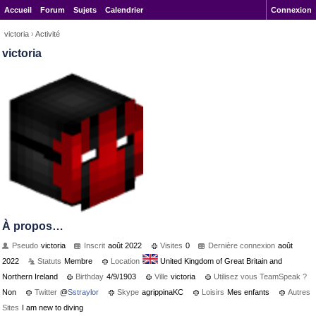
Accueil
Forum
Sujets
Calendrier
Connexion
victoria
›
Activité
victoria
À propos…
Pseudo
victoria
Inscrit
août 2022
Visites
0
Dernière connexion
août
2022
Statuts
Membre
Location
United Kingdom of Great Britain and
Northern Ireland
Birthday
4/9/1903
Ville
victoria
Utilisez vous TeamSpeak ?
Non
Twitter
@
Sstraylor
Skype
agrippinaKC
Loisirs
Mes enfants
Autres
Sites
I am new to diving