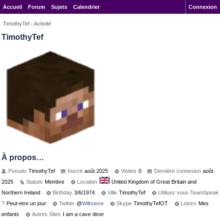
Accueil
Forum
Sujets
Calendrier
Connexion
TimothyTef
›
Activité
TimothyTef
À propos…
Pseudo
TimothyTef
Inscrit
août 2025
Visites
0
Dernière connexion
août
2025
Statuts
Membre
Location
United Kingdom of Great Britain and
Northern Ireland
Birthday
3/6/1974
Ville
TimothyTef
Utilisez vous TeamSpeak
?
Peut-etre un jour
Twitter
@
Wiltsteve
Skype
TimothyTefOT
Loisirs
Mes
enfants
Autres Sites
I am a cave diver