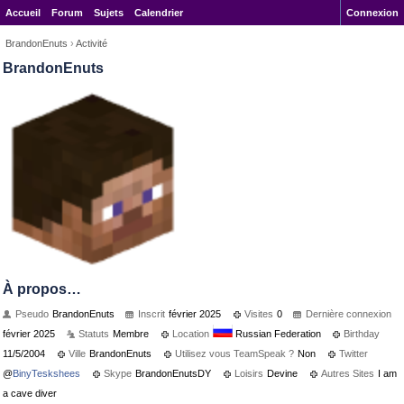
Accueil
Forum
Sujets
Calendrier
Connexion
BrandonEnuts
›
Activité
BrandonEnuts
À propos…
Pseudo
BrandonEnuts
Inscrit
février 2025
Visites
0
Dernière connexion
février 2025
Statuts
Membre
Location
Russian Federation
Birthday
11/5/2004
Ville
BrandonEnuts
Utilisez vous TeamSpeak ?
Non
Twitter
@
BinyTeskshees
Skype
BrandonEnutsDY
Loisirs
Devine
Autres Sites
I am
a cave diver