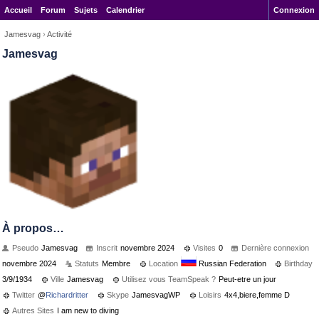
Accueil
Forum
Sujets
Calendrier
Connexion
Jamesvag
›
Activité
Jamesvag
À propos…
Pseudo
Jamesvag
Inscrit
novembre 2024
Visites
0
Dernière connexion
novembre 2024
Statuts
Membre
Location
Russian Federation
Birthday
3/9/1934
Ville
Jamesvag
Utilisez vous TeamSpeak ?
Peut-etre un jour
Twitter
@
Richardritter
Skype
JamesvagWP
Loisirs
4x4,biere,femme D
Autres Sites
I am new to diving